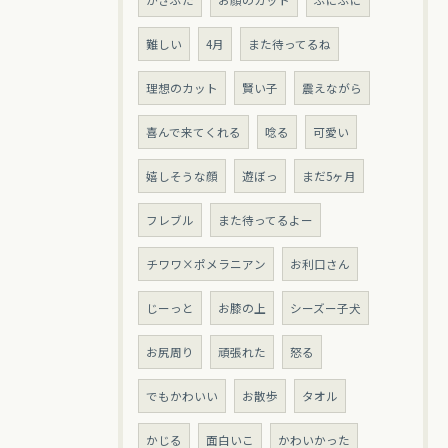
かさぶた
お顔のカット
ぷにぷに
難しい
4月
また待ってるね
理想のカット
賢い子
震えながら
喜んで来てくれる
唸る
可愛い
嬉しそうな顔
遊ぼっ
まだ5ヶ月
フレブル
また待ってるよー
チワワ×ポメラニアン
お利口さん
じーっと
お膝の上
シーズー子犬
お尻周り
頑張れた
怒る
でもかわいい
お散歩
タオル
かじる
面白いこ
かわいかった