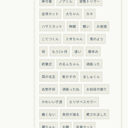
幸せ者
ノアくん
変態トリマー
全体カット
大ちゃん
久々
ハサミカット
時間
眠い
お昼寝
こてつくん
ミオちゃん
鬼のよう
母
もう1ヶ月
速い
春休み
終業式
のるんちゃん
頑張った
耳の毛玉
乾かすの
ましゅくん
去勢手術
頑張ったね
お目目の周り
かわいい子達
エリザベスカラー
痛くない
負担が減る
癒されました
颯ちゃん
お腹
全身カット