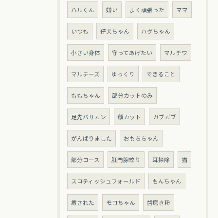
ハルくん
嫌い
よく頑張った
ママ
いつも
仔犬ちゃん
ハグちゃん
小さい身体
守ってあげたい
マルチワ
マルチーズ
ゆっくり
できること
ももちゃん
部分カットのみ
足先バリカン
顔カット
ガブガブ
がんばりました
おもちちゃん
部分コース
肛門腺絞り
耳掃除
猫
スコティッシュフォールド
もんちゃん
癒された
モコちゃん
歯磨き粉