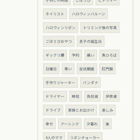
子供との時間
ごほうび
ヒトリマー
ネイリスト
ハロウィンバルーン
ハロウィンリボン
トリミング後の写真
ごほうびおやつ
息子の誕生日
ギックリ腰
予約
痛い
魚ひろば
日曜日
寒い
反抗期娘
肛門腺
手作りジャーキー
バンダナ
ドライヤー
時短
負担減
伊良湖
ドライブ
家族とお出かけ
楽しみ
幸せ
アーシング
夕暮れ
海
4人のママ
リボンチョーカー