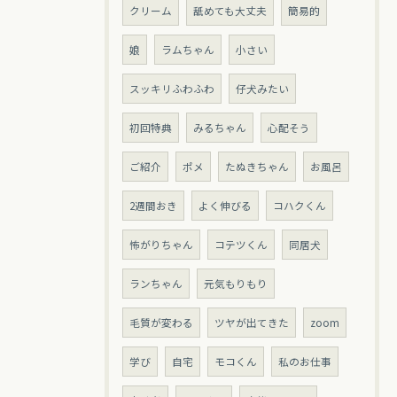
クリーム
舐めても大丈夫
簡易的
娘
ラムちゃん
小さい
スッキリふわふわ
仔犬みたい
初回特典
みるちゃん
心配そう
ご紹介
ポメ
たぬきちゃん
お風呂
2週間おき
よく伸びる
コハクくん
怖がりちゃん
コテツくん
同居犬
ランちゃん
元気もりもり
毛質が変わる
ツヤが出てきた
zoom
学び
自宅
モコくん
私のお仕事