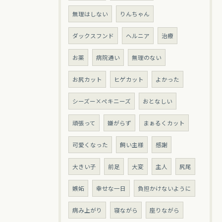
無理はしない
りんちゃん
ダックスフンド
ヘルニア
治療
お薬
病院通い
無理のない
お尻カット
ヒゲカット
よかった
シーズー×ペキニーズ
おとなしい
頑張って
嫌がらず
まぁるくカット
可愛くなった
飼い主様
感謝
大きい子
前足
大変
主人
尻尾
嫉妬
幸せな一日
負担かけないように
病み上がり
寝ながら
座りながら