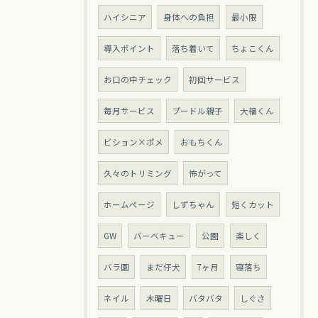
ハイシニア
身体への負担
最小限
導入ポイント
落ち着いて
ちょこくん
お口の中チェック
初回サービス
毎月サービス
プードル親子
大福くん
ビション×ポメ
おもちくん
久々のトリミング
怖がって
ホームページ
しずちゃん
短くカット
GW
バーベキュー
公園
楽しく
バラ園
まだ仔犬
7ヶ月
寝落ち
ネイル
木曜日
バタバタ
しぐさ