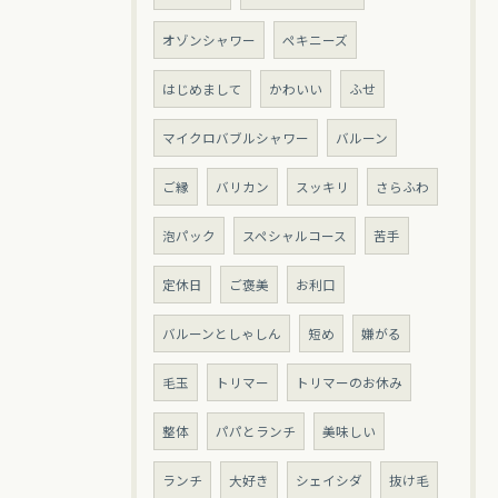
オゾンシャワー
ペキニーズ
はじめまして
かわいい
ふせ
マイクロバブルシャワー
バルーン
ご縁
バリカン
スッキリ
さらふわ
泡パック
スペシャルコース
苦手
定休日
ご褒美
お利口
バルーンとしゃしん
短め
嫌がる
毛玉
トリマー
トリマーのお休み
整体
パパとランチ
美味しい
ランチ
大好き
シェイシダ
抜け毛