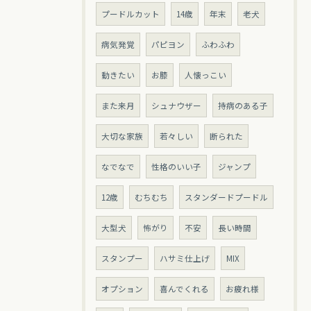
プードルカット
14歳
年末
老犬
病気発覚
パピヨン
ふわふわ
動きたい
お膝
人懐っこい
また来月
シュナウザー
持病のある子
大切な家族
若々しい
断られた
なでなで
性格のいい子
ジャンプ
12歳
むちむち
スタンダードプードル
大型犬
怖がり
不安
長い時間
スタンプー
ハサミ仕上げ
MIX
オプション
喜んでくれる
お疲れ様