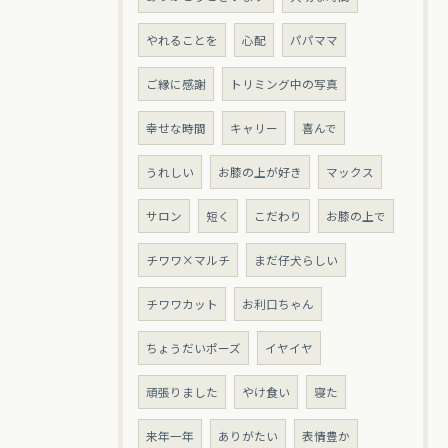
やれることを
心配
パパママ
ご縁に感謝
トリミング中の写真
幸せな時間
キャリー
喜んで
うれしい
お膝の上が好き
マックス
サロン
短く
こだわり
お膝の上で
チワワ×マルチ
まだ仔犬らしい
チワワカット
お利口ちゃん
ちょうだいポーズ
イヤイヤ
頑張りました
やけ食い
寝た
来年一年
ありがたい
表情豊か