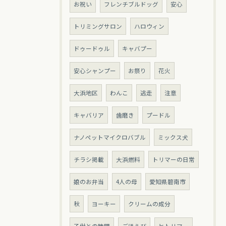
お祝い
フレンチブルドッグ
安心
トリミングサロン
ハロウィン
ドゥードゥル
キャバプー
安心シャンプー
お祭り
花火
大浜地区
わんこ
逃走
注意
キャバリア
歯磨き
プードル
ナノペットマイクロバブル
ミックス犬
チラシ掲載
大浜燃料
トリマーの日常
娘のお弁当
4人の母
愛知県碧南市
秋
ヨーキー
クリームの成分