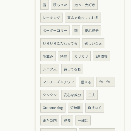
雪
積もった
抱っこ大好き
レーキング
喜んで食べてくれる
ボーダーコリー
雨
安心成分
いろいろこだわってる
嬉しいなぁ
毛並み
綺麗
カリカリ
2週間後
シニア犬
待ってるね
マルチーズ×チワワ
震える
ウロウロ
クンクン
安心な成分
工夫
Groome dog
短時間
負担なく
また次回
成長
一緒に