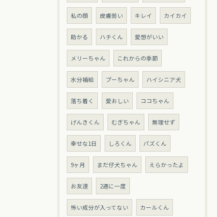
私の顔
皮膚弱い
キレイ
カイカイ
助かる
ハチくん
愛想がいい
メリーちゃん
これからの季節
水分補給
プーちゃん
ハイシニア犬
落ち着く
愛おしい
ココちゃん
げんきくん
むぎちゃん
無理せず
幸せな1日
しろくん
パズくん
9ヶ月
まだ仔犬ちゃん
えらかったよ
お友達
2週に一度
怖い成分が入ってない
カールくん