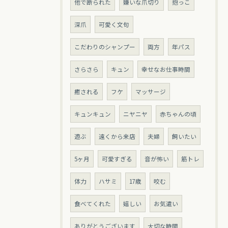
他で断られた
嫌いな爪切り
抱っこ
深爪
可愛く文句
こだわりのシャンプー
両方
年パス
さらさら
キュン
幸せなお仕事時間
癒される
フケ
マッサージ
キュンキュン
ニヤニヤ
赤ちゃんの頃
遊ぶ
遠くから来店
夫婦
飼いたい
5ヶ月
可愛すぎる
音が怖い
筋トレ
体力
ハサミ
17歳
咬む
食べてくれた
嬉しい
お気遣い
ありがとうございます
大切な時間