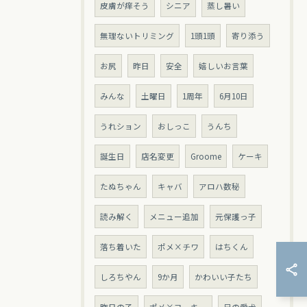
皮膚が痒そう
シニア
蒸し暑い
無理ないトリミング
1頭1頭
寄り添う
お尻
昨日
安全
嬉しいお言葉
みんな
土曜日
1周年
6月10日
うれション
おしっこ
うんち
誕生日
店名変更
Groome
ケーキ
たぬちゃん
キャバ
アロハ数秘
読み解く
メニュー追加
元保護っ子
落ち着いた
ポメ×チワ
はちくん
しろちやん
9か月
かわいい子たち