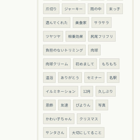
爪切り
ジャーキー
雨の中
末っ子
遊んでくれた
美食家
サラサラ
ツヤツヤ
相乗効果
尻尾フリフリ
負担のないトリミング
肉球
肉球クリーム
初めまして
もちもち
温浴
ありがとう
セミナー
名駅
イルミネーション
12月
久しぶり
恩師
友達
ぴよりん
写真
かわい子ちゃん
クリスマス
サンタさん
大切にしてること