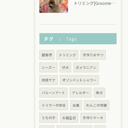
トリミング|Groomey(グルーミー)碧南市
タグ
Tags
碧南市
トリミング
手作りおやつ
シーズー
仔犬
ポメラニアン
肉球ケア
オゾンペットシャワー
バルーンアート
アレルギー
柴犬
トリマーの休日
台風
わんこの体調
うちの子
お誕生日
手作りケーキ