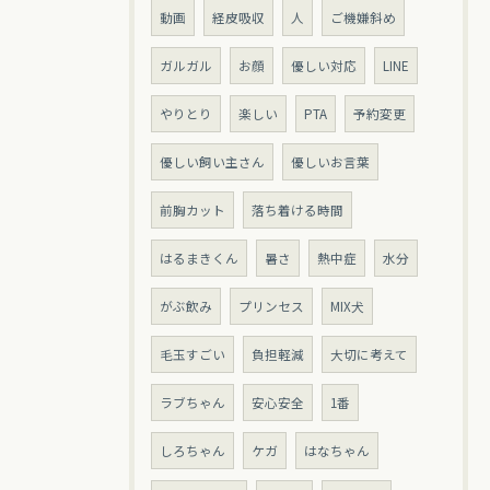
動画
経皮吸収
人
ご機嫌斜め
ガルガル
お顔
優しい対応
LINE
やりとり
楽しい
PTA
予約変更
優しい飼い主さん
優しいお言葉
前胸カット
落ち着ける時間
はるまきくん
暑さ
熱中症
水分
がぶ飲み
プリンセス
MIX犬
毛玉すごい
負担軽減
大切に考えて
ラブちゃん
安心安全
1番
しろちゃん
ケガ
はなちゃん