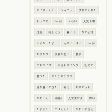
カイザーくん
ショコラ
慣れてくれた
トラウマ
8ヶ月
えらい
天気予報
送迎
嬉しそう
暑い日
なで心地
えらかったよー
元気いっぱい
6ヶ月
お預かり
皮膚が弱い
食事
アドバイス
部分トリミング
初めて
食べた
マルチ×チワワ
落ち着いてきた
乳母
お顔カット
かわいく
2回目
大丈夫だよ
怖い
たまらん
こはくくん
かわいすぎる