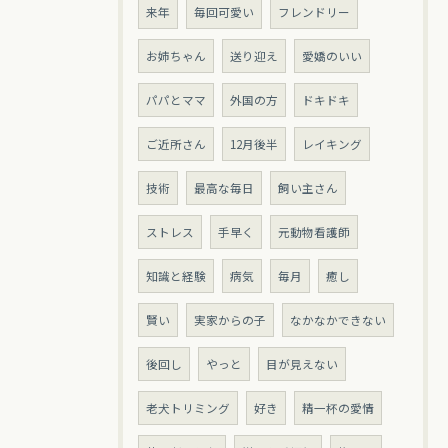
来年
毎回可愛い
フレンドリー
お姉ちゃん
送り迎え
愛嬌のいい
パパとママ
外国の方
ドキドキ
ご近所さん
12月後半
レイキング
技術
最高な毎日
飼い主さん
ストレス
手早く
元動物看護師
知識と経験
病気
毎月
癒し
賢い
実家からの子
なかなかできない
後回し
やっと
目が見えない
老犬トリミング
好き
精一杯の愛情