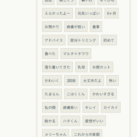
えらかったよー
元気いっぱい
6ヶ月
お預かり
皮膚が弱い
食事
アドバイス
部分トリミング
初めて
食べた
マルチ×チワワ
落ち着いてきた
乳母
お顔カット
かわいく
2回目
大丈夫だよ
怖い
たまらん
こはくくん
かわいすぎる
私の顔
皮膚弱い
キレイ
カイカイ
助かる
ハチくん
愛想がいい
メリーちゃん
これからの季節