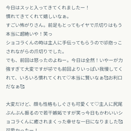
今日はスッと入ってきてくれましたー！
慣れてきてくれて嬉しいなぁ。
すごい怖がりさん。前足もとってもイヤで爪切りはもう
本当に超絶いや！笑っ
ショコラくんの時は主人に手伝ってもらうので🤣抱っこ
されながらの爪切りでした。
でも、前回は怒ったのよねー。今日は全然！いやーが力
強すぎて大変ですが🤣でも前回よりいっぱい我慢してく
れて、いろいろ慣れてくれて♡本当に賢いなぁ🥰お利口
だなぁ🥰
大変だけど、顔も性格もしぐさも可愛くて♡主人に尻尾
ぶんぶん振るので若干嫉妬ですが笑っ今日もかわいいシ
ョコラくんに癒されまくった幸せな一日になりました🥰
可愛かったー！