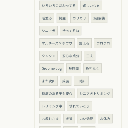
いろいろこだわってる
嬉しいなぁ
毛並み
綺麗
カリカリ
2週間後
シニア犬
待ってるね
マルチーズ×チワワ
震える
ウロウロ
クンクン
安心な成分
工夫
Groome dog
短時間
負担なく
また次回
成長
一緒に
持病のある子も安心
シニア犬トリミング
トリミング中
慣れていこう
お疲れさま
毛質
いい効果
お休み