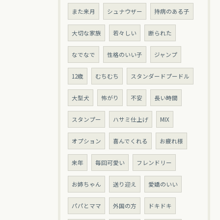
また来月
シュナウザー
持病のある子
大切な家族
若々しい
断られた
なでなで
性格のいい子
ジャンプ
12歳
むちむち
スタンダードプードル
大型犬
怖がり
不安
長い時間
スタンプー
ハサミ仕上げ
MIX
オプション
喜んでくれる
お疲れ様
来年
毎回可愛い
フレンドリー
お姉ちゃん
送り迎え
愛嬌のいい
パパとママ
外国の方
ドキドキ