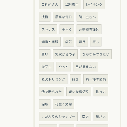
ご近所さん
12月後半
レイキング
技術
最高な毎日
飼い主さん
ストレス
手早く
元動物看護師
知識と経験
病気
毎月
癒し
賢い
実家からの子
なかなかできない
後回し
やっと
目が見えない
老犬トリミング
好き
精一杯の愛情
他で断られた
嫌いな爪切り
抱っこ
深爪
可愛く文句
こだわりのシャンプー
両方
年パス