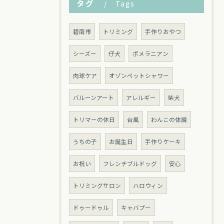
タグ
Tags
碧南市
トリミング
手作りおやつ
シーズー
仔犬
ポメラニアン
肉球ケア
オゾンペットシャワー
バルーンアート
アレルギー
柴犬
トリマーの休日
台風
わんこの体調
うちの子
お誕生日
手作りケーキ
お祝い
フレンチブルドッグ
安心
トリミングサロン
ハロウィン
ドゥードゥル
キャバプー