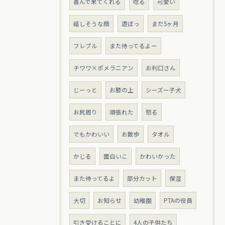
喜んで来てくれる
唸る
可愛い
嬉しそうな顔
遊ぼっ
まだ5ヶ月
フレブル
また待ってるよー
チワワ×ポメラニアン
お利口さん
じーっと
お膝の上
シーズー子犬
お尻周り
頑張れた
怒る
でもかわいい
お散歩
タオル
かじる
面白いこ
かわいかった
また待ってるよ
部分カット
保湿
大切
お知らせ
幼稚園
PTAの役員
引き受けることに
4人の子供たち