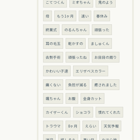
こてつくん
ミオちゃん
鬼のよう
母
もう1ヶ月
速い
春休み
終業式
のるんちゃん
頑張った
耳の毛玉
乾かすの
ましゅくん
去勢手術
頑張ったね
お目目の周り
かわいい子達
エリザベスカラー
痛くない
負担が減る
癒されました
颯ちゃん
お腹
全身カット
カイザーくん
ショコラ
慣れてくれた
トラウマ
8ヶ月
えらい
天気予報
送迎
嬉しそう
暑い日
なで心地