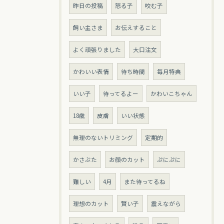
昨日の投稿
怒る子
咬む子
飼い主さま
お伝えすること
よく頑張りました
大口注文
かわいい表情
待ち時間
毎月特典
いい子
待ってるよー
かわいこちゃん
18歳
皮膚
いい状態
無理のないトリミング
定期的
かさぶた
お顔のカット
ぷにぷに
難しい
4月
また待ってるね
理想のカット
賢い子
震えながら