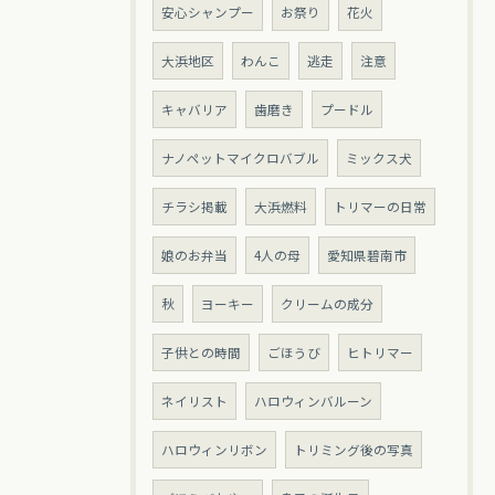
安心シャンプー
お祭り
花火
大浜地区
わんこ
逃走
注意
キャバリア
歯磨き
プードル
ナノペットマイクロバブル
ミックス犬
チラシ掲載
大浜燃料
トリマーの日常
娘のお弁当
4人の母
愛知県碧南市
秋
ヨーキー
クリームの成分
子供との時間
ごほうび
ヒトリマー
ネイリスト
ハロウィンバルーン
ハロウィンリボン
トリミング後の写真