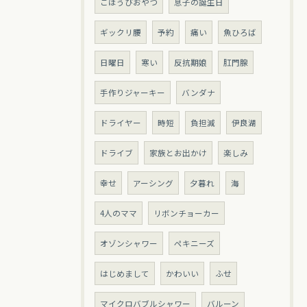
ごほうびおやつ
息子の誕生日
ギックリ腰
予約
痛い
魚ひろば
日曜日
寒い
反抗期娘
肛門腺
手作りジャーキー
バンダナ
ドライヤー
時短
負担減
伊良湖
ドライブ
家族とお出かけ
楽しみ
幸せ
アーシング
夕暮れ
海
4人のママ
リボンチョーカー
オゾンシャワー
ペキニーズ
はじめまして
かわいい
ふせ
マイクロバブルシャワー
バルーン