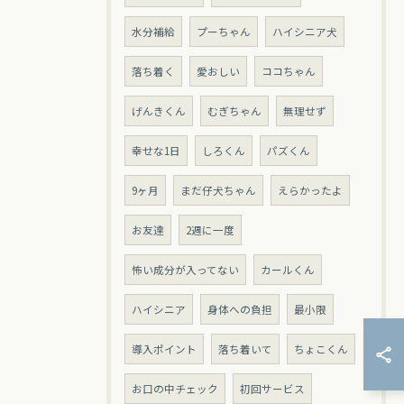
水分補給
プーちゃん
ハイシニア犬
落ち着く
愛おしい
ココちゃん
げんきくん
むぎちゃん
無理せず
幸せな1日
しろくん
パズくん
9ヶ月
まだ仔犬ちゃん
えらかったよ
お友達
2週に一度
怖い成分が入ってない
カールくん
ハイシニア
身体への負担
最小限
導入ポイント
落ち着いて
ちょこくん
お口の中チェック
初回サービス