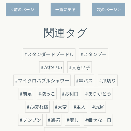
< 前のページ
一覧に戻る
次のページ >
関連タグ
#スタンダードプードル
#スタンプー
#かわいい
#大きい子
#マイクロバブルシャワー
#年パス
#爪切り
#前足
#抱っこ
#お利口
#ありがとう
#お疲れ様
#大変
#主人
#尻尾
#ブンブン
#嫉妬
#癒し
#幸せな一日