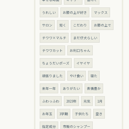
うれしい
お膝の上が好き
マックス
サロン
短く
こだわり
お膝の上で
チワワ×マルチ
まだ仔犬らしい
チワワカット
お利口ちゃん
ちょうだいポーズ
イヤイヤ
頑張りました
やけ食い
寝た
来年一年
ありがたい
表情豊か
ふわっふわ
2023年
元気
1月
お年玉
3学期
子供たち
空き
指定成分
市販のシャンプー