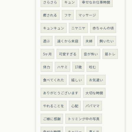
さらさら
キュン
幸せなお仕事時間
癒される
フケ
マッサージ
キュンキュン
ニヤニヤ
赤ちゃんの頃
遊ぶ
遠くから来店
夫婦
飼いたい
5ヶ月
可愛すぎる
音が怖い
筋トレ
体力
ハサミ
17歳
咬む
食べてくれた
嬉しい
お気遣い
ありがとうございます
大切な時間
やれることを
心配
パパママ
ご縁に感謝
トリミング中の写真
幸せな時間
キャリー
喜んで