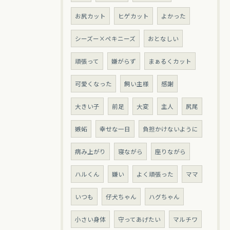
お尻カット
ヒゲカット
よかった
シーズー×ペキニーズ
おとなしい
頑張って
嫌がらず
まぁるくカット
可愛くなった
飼い主様
感謝
大きい子
前足
大変
主人
尻尾
嫉妬
幸せな一日
負担かけないように
病み上がり
寝ながら
座りながら
ハルくん
嫌い
よく頑張った
ママ
いつも
仔犬ちゃん
ハグちゃん
小さい身体
守ってあげたい
マルチワ