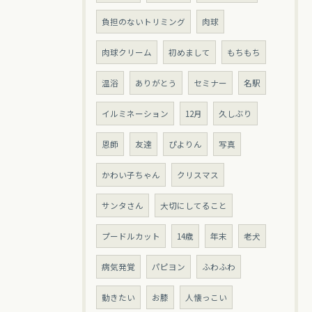
負担のないトリミング
肉球
肉球クリーム
初めまして
もちもち
温浴
ありがとう
セミナー
名駅
イルミネーション
12月
久しぶり
恩師
友達
ぴよりん
写真
かわい子ちゃん
クリスマス
サンタさん
大切にしてること
プードルカット
14歳
年末
老犬
病気発覚
パピヨン
ふわふわ
動きたい
お膝
人懐っこい