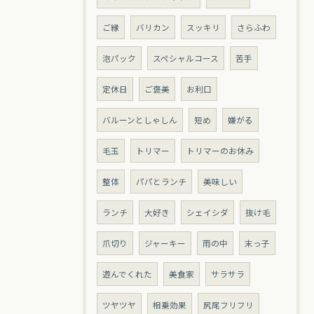
ご縁
バリカン
スッキリ
さらふわ
泡パック
スペシャルコース
苦手
定休日
ご褒美
お利口
バルーンとしゃしん
短め
嫌がる
毛玉
トリマー
トリマーのお休み
整体
パパとランチ
美味しい
ランチ
大好き
シェイシダ
抜け毛
爪切り
ジャーキー
雨の中
末っ子
遊んでくれた
美食家
サラサラ
ツヤツヤ
相乗効果
尻尾フリフリ