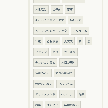
お世話に
ご予約
変更
よろしくお願いします
いい天気
ヒーリングミュージック
ボリューム
15歳
心臓疾患
大丈夫
咳
涙
ブンブン
帰り
さっぱり
テンション高め
お口が痛い
負担のない
できる範囲で
無理はしない
りんちゃん
ダックスフンド
ヘルニア
治療
お薬
病院通い
無理のない