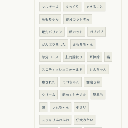
マルチーズ
ゆっくり
できること
ももちゃん
部分カットのみ
足先バリカン
顔カット
ガブガブ
がんばりました
おもちちゃん
部分コース
肛門腺絞り
耳掃除
猫
スコティッシュフォールド
もんちゃん
癒された
モコちゃん
歯磨き粉
クリーム
舐めても大丈夫
簡易的
娘
ラムちゃん
小さい
スッキリふわふわ
仔犬みたい