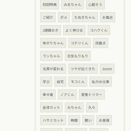
初回特典
みるちゃん
心配そう
ご紹介
ポメ
たぬきちゃん
お風呂
2週間おき
よく伸びる
コハクくん
怖がりちゃん
コテツくん
同居犬
ランちゃん
元気もりもり
毛質が変わる
ツヤが出てきた
zoom
学び
自宅
モコくん
私のお仕事
幸せ者
ノアくん
変態トリマー
全体カット
大ちゃん
久々
ハサミカット
時間
眠い
お昼寝